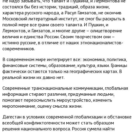
Не надо забывать, что талант и Пушкина, и Лермонтова не
состоялся бы без истории, традиций, образа жизни,
характера русского народа, а Расул Гамзатов, не окончив
Московский литературный институт, не смог бы раскрыть в
полной мере все грани своего таланта. И Пушкин, и
Лермонтов, и Гамзатов, и многие другие – олицетворение
величия и единства России. Своим творчеством они –
истинно русские, в отличие от наших этнонационалистов-
современников.
В современном мире интегрирует все: экономика, политика,
финансовые системы, образование, культура, языки. Границы
фактически остаются только на географических картах. В
реальной жизни их давно нет.
Современные транснациональные коммуникации, глобальная
информация стирают различия, придуманные людьми,
помогают переосмыслить мироустройство, изменить
миропонимание, оценку смысла жизни.
Дагестан в условиях современной глобализации и обстановке
всеобщей конфликтогенности может стать образцом
решения национального вопроса. Россия сумела найти