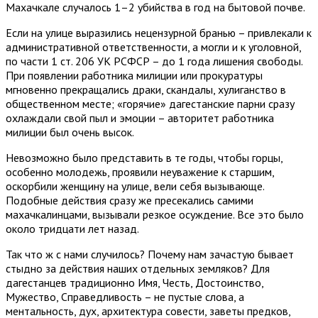
Махачкале случалось 1–2 убийства в год на бытовой почве.
Если на улице выразились нецензурной бранью – привлекали к
административной ответственности, а могли и к уголовной,
по части 1 ст. 206 УК РСФСР – до 1 года лишения свободы.
При появлении работника милиции или прокуратуры
мгновенно прекращались драки, скандалы, хулиганство в
общественном месте; «горячие» дагестанские парни сразу
охлаждали свой пыл и эмоции – авторитет работника
милиции был очень высок.
Невозможно было представить в те годы, чтобы горцы,
особенно молодежь, проявили неуважение к старшим,
оскорбили женщину на улице, вели себя вызывающе.
Подобные действия сразу же пресекались самими
махачкалинцами, вызывали резкое осуждение. Все это было
около тридцати лет назад.
Так что ж с нами случилось? Почему нам зачастую бывает
стыдно за действия наших отдельных земляков? Для
дагестанцев традиционно Имя, Честь, Достоинство,
Мужество, Справедливость – не пустые слова, а
ментальность, дух, архитектура совести, заветы предков,