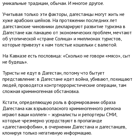
уникальные традиции, обычаи. И многое другое.
Учитывая только эти факторы, дагестанцы могут жить не
хуже арабских шейхов. На протяжении последних лет
дагестанские чиновники декларируют развитие туризма в
Дагестане как панацею от экономических проблем, мечтают
об утопической «стране Солнца» и миллионах туристов,
которые привезут к нам толстые кошельки с валютой.
На Кавказе есть пословица: «Сколько не говори «мясо», сыт
не будешь».
Туристы не едут в Дагестан, потому что бытует
представление: в Дагестане идет война, убивают, похищают
людей, проводятся контртеррористические операции, там
сложная криминогенная обстановка.
Кстати, определяющую роль в формировании образа
Дагестана как взрывоопасного криминогенного региона
играют ваши коллеги – журналисты и репортеры СМИ,
которые чрезмерно усердствуют в пропаганде
«дагестанофобии», в очернении Дагестана и дагестанцев,
клонируя только негативную информацию.