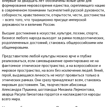
Впервые за двадцать лет обозначены ясные цели для
формирования мировоззрения единства, скрепляющего нацию
в современном понимании тысячелетней русской духовности,
соборности, нравственности, открытости, чести, достоинства
– всего того, что традиционно присуще имперской
державности и величию России.
Высшие достижения в искусстве, культуре, поэзии, спорте,
бизнесе любого народа выходят за рамки псевдоэтнических,
родоплеменных достояний, становясь общероссийскими или
общемировыми.
Представителю любой культуры можно ярче и глубже
реализоваться, если самовыражение ориентировано не на
фантомное этническое пространство, а на всероссийское и
мировое пространство, на всех без исключения людей. Гений,
герой, выдающаяся личность не могут проявиться только в
этнических рамках. Они сразу принадлежат всем, становясь
мировым достоянием. Так, творчеством абиссинца
Александра Пушкина, шотландца Михаила Лермонтова,
аварца Расула Гамзатова гордятся и наслаждаются народы
всего мира.