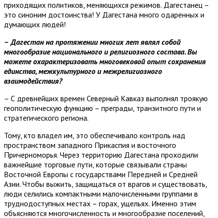
приходящих политиков, меняющихся режимов. Дагестанец –
это синоним достоинства! У Дагестана много одаренных и
думающих людей!
–
Дагестан на протяжении многих лет являл собой
многообразие национального и религиозного состава. Вы
можете охарактеризовать многовековой опыт сохранения
единства, межкультурного и межрелигиозного
взаимодействия?
– С древнейших времен Северный Кавказ выполнял троякую
геополитическую функцию – преграды, транзитного пути и
стратегического региона.
Тому, кто владел им, это обеспечивало контроль над
пространством западного Прикаспия и восточного
Причерноморья. Через территорию Дагестана проходили
важнейшие торговые пути, которые связывали страны
Восточной Европы с государствами Передней и Средней
Азии. Чтобы выжить, защищаться от врагов и существовать,
люди селились компактными малочисленными группами в
труднодоступных местах – горах, ущельях. Именно этим
объясняются многочисленность и многообразие поселений,