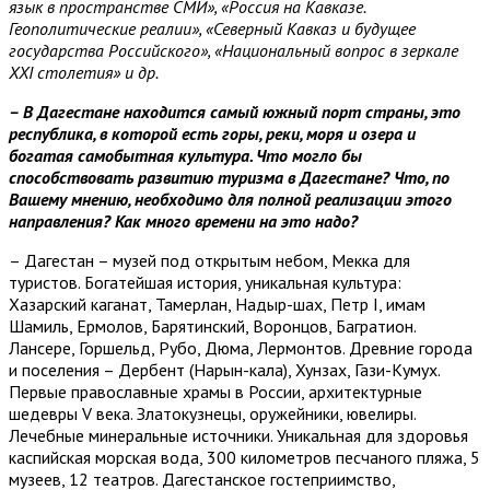
язык в пространстве СМИ», «Россия на Кавказе.
Геополитические реалии», «Северный Кавказ и будущее
государства Российского», «Национальный вопрос в зеркале
XXI столетия» и др.
– В Дагестане находится самый южный порт страны, это
республика, в которой есть горы, реки, моря и озера и
богатая самобытная культура. Что могло бы
способствовать развитию туризма в Дагестане? Что, по
Вашему мнению, необходимо для полной реализации этого
направления? Как много времени на это надо?
– Дагестан – музей под открытым небом, Мекка для
туристов. Богатейшая история, уникальная культура:
Хазарский каганат, Тамерлан, Надыр-шах, Петр I, имам
Шамиль, Ермолов, Барятинский, Воронцов, Багратион.
Лансере, Горшельд, Рубо, Дюма, Лермонтов. Древние города
и поселения – Дербент (Нарын-кала), Хунзах, Гази-Кумух.
Первые православные храмы в России, архитектурные
шедевры V века. Златокузнецы, оружейники, ювелиры.
Лечебные минеральные источники. Уникальная для здоровья
каспийская морская вода, 300 километров песчаного пляжа, 5
музеев, 12 театров. Дагестанское гостеприимство,