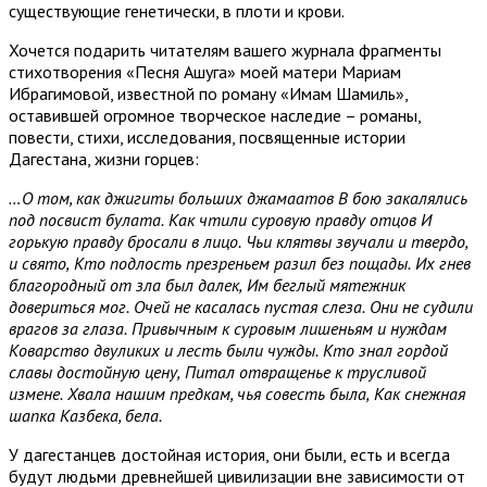
существующие генетически, в плоти и крови.
Хочется подарить читателям вашего журнала фрагменты
стихотворения «Песня Ашуга» моей матери Мариам
Ибрагимовой, известной по роману «Имам Шамиль»,
оставившей огромное творческое наследие – романы,
повести, стихи, исследования, посвященные истории
Дагестана, жизни горцев:
…О том, как джигиты больших джамаатов
В бою закалялись
под посвист булата.
Как чтили суровую правду отцов
И
горькую правду бросали в лицо.
Чьи клятвы звучали и твердо,
и свято,
Кто подлость презреньем разил без пощады.
Их гнев
благородный от зла был далек,
Им беглый мятежник
довериться мог.
Очей не касалась пустая слеза.
Они не судили
врагов за глаза.
Привычным к суровым лишеньям и нуждам
Коварство двуликих и лесть были чужды.
Кто знал гордой
славы достойную цену,
Питал отвращенье к трусливой
измене.
Хвала нашим предкам, чья совесть была,
Как снежная
шапка Казбека, бела.
У дагестанцев достойная история, они были, есть и всегда
будут людьми древнейшей цивилизации вне зависимости от